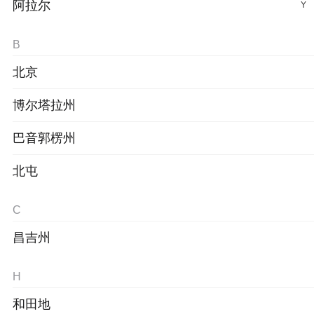
阿拉尔
Y
B
北京
博尔塔拉州
巴音郭楞州
北屯
C
昌吉州
H
和田地