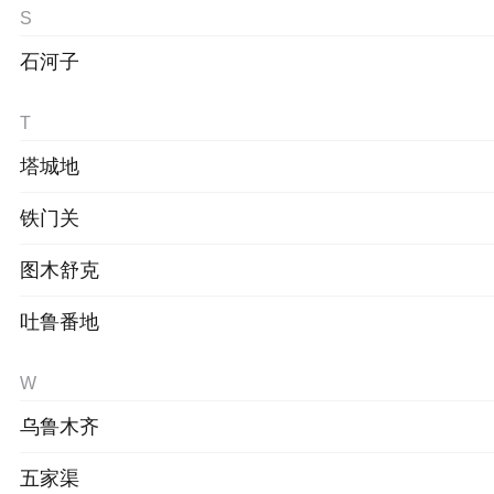
S
石河子
T
塔城地
铁门关
图木舒克
吐鲁番地
W
乌鲁木齐
五家渠