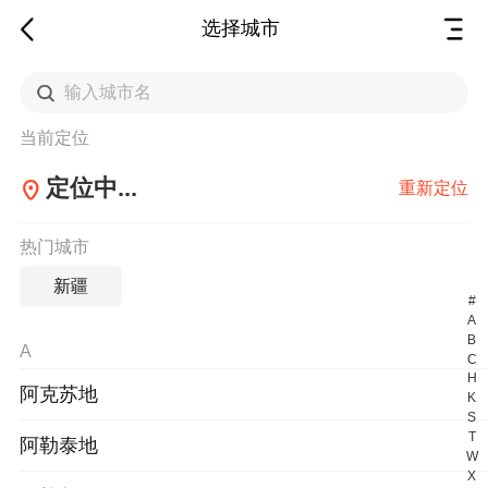
选择城市
当前定位
定位中...
重新定位
热门城市
新疆
#
A
B
A
C
H
阿克苏地
K
S
T
阿勒泰地
W
X